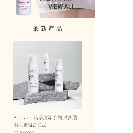
VIEW ALL
​最 新 產 品
新上市
Biotrade 純淨清潔系列 清爽清
IKAROV 天然物理性防
潔保養組合商品
SFP35+
價格
一般價格
$3,740.00
$1,580.00