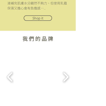
液補充肌膚水分顯然不夠力，但使用乳霜
保濕又擔心會有負擔感…..
Shop it
​我 們 的 品 牌