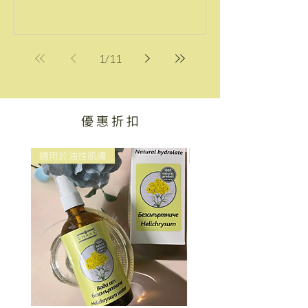
1
/
11
優 惠 折 扣
適用於油性肌膚
新上市