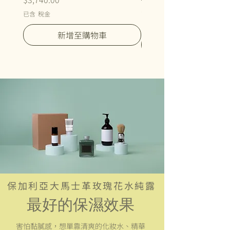
暑假防曬大優惠
已含 稅金
已含 稅金
新增至購物車
​保加利亞大馬士革玫瑰花水純露
最好的保濕效果
​害怕黏膩感，想單靠清爽的化妝水、精華