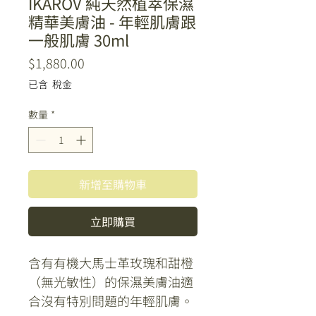
IKAROV 純天然植萃保濕
精華美膚油 - 年輕肌膚跟
一般肌膚 30ml
價
$1,880.00
格
已含 稅金
數量
*
新增至購物車
立即購買
含有有機大馬士革玫瑰和甜橙
（無光敏性）的保濕美膚油適
合沒有特別問題的年輕肌膚。