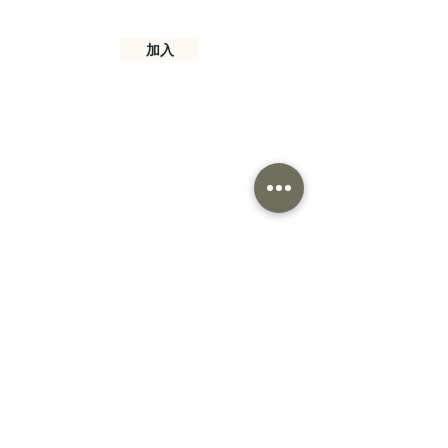
加入
聯絡資訊
邊看台南商行
701 台南市東區前鋒路56巷15號
Monday-Friday : 11am-6pm
Saturday: 11am-5pm
Tel:
886-6-2087546
Email: bangcome.tainan@gmail.com
訂貨政策