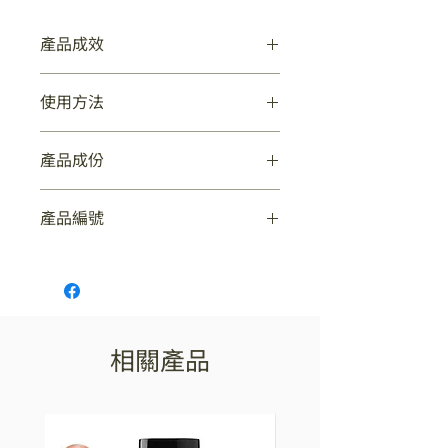
美膚油獨家的藥草活性成分混
合高品質的植物油（澳洲堅
產品成效
果、杏仁、鱷梨和橄欖植物甾
醇）幫助肌膚維持肌膚健康肌
質地輕盈，吸收快 保濕並保護皮膚免
使用方法
受有害環境的影響 保持年輕肌膚的美
膚 使肌膚留住水分維持水分
麗和光澤
不含任何化學香精
適合日常護理，早晚使用。如果對任何
產品成份
成分過敏，請勿使用。離孩子遠點！避
不做任何動物實驗
免接觸眼睛！僅限於外用！
百分之百植物成分
來自大馬士革玫瑰、橙子、葡萄柚、檸
產品編號
不含石化油脂
檬和天竺葵的天然精油 保加利亞大馬
士革玫瑰純露 天然抗氧化劑——迷迭香
無添加水分
359.001.01.0002
提取物、維生素 E 和 C、卵磷脂
純素保養
百分之百大馬士革玫瑰
相關產品