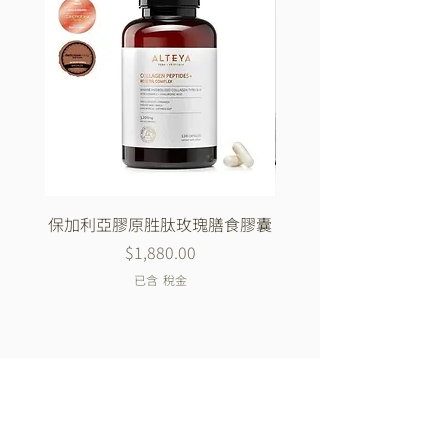
保加利亞膠原胜肽玫瑰膳食膠囊
Biotrade 純淨清潔系
價格
$1,880.00
已含 稅金
加入我們的官方LINE
加入我們取得獨家的優惠及折扣