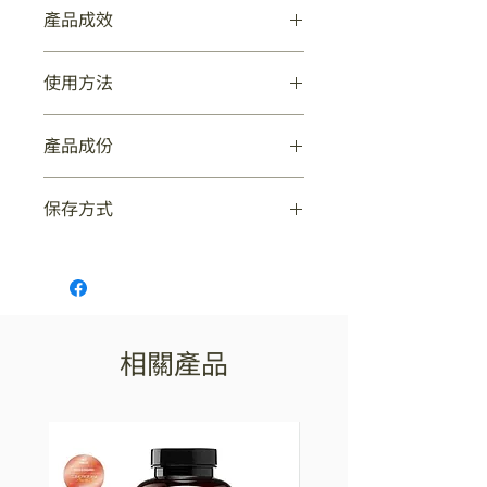
物甾醇）的精確混合物中製成
產品成效
的。有效清潔毛髮頭皮髒汙，
平衡頭皮油水平衡，補充養分
產品功效 :
使用方法
這款含有栗子的純天然植萃高效護髮精
的吸收。對於染燙後的髮質能
華液是通過將高科技活性成分添加到多
更有效的滋潤及強化。
每周用作滋養頭皮。在洗髮前至少30分
種植物油（杏仁、紅花、鱷梨和橄欖植
產品成份
鐘塗抹在頭皮及髮根。對任何成分過敏
物甾醇）的精確混合物中製成的。有效
者請勿使用！離孩子遠點！避免接觸眼
清潔毛髮頭皮髒汙，平衡頭皮油水平
杏仁油 酪梨油 紅花籽油 歐洲橄欖油 歐
睛！僅限於外用！
衡，補充養分的吸收
保存方式
洲柑橘提取物
對任何成分過敏者請勿使用！離孩子遠
強化滋養強健髮根促進頭皮新陳代謝
檸檬草油 柑橘果皮油 癸酸甘油三酯
點！避免接觸眼睛！僅限於外用！
能改善頭皮，使頭髮呈現豐盈感
純天然植萃高效護髮精華液為純天然植
油性乳香膠提取物 迷迭香淬取物 維生
將髮油滴至掌心後搓勻，再以手指塗抹
因所含的特殊成分組合，內含保濕因子
物油調配合成，請放置於陰暗處避免陽
素 A 卵磷脂
頭皮同時梳順髮尾，後重複此動作由下
滋潤頭皮及維持健康狀態
光直射而導致變質
油溶性維生素 C
往上至頭頂，最後順便按摩頭皮。頭髮
能修護淡淡無光的髮質，蛻變成閃閃飄
中段至髮尾受損較嚴重，故可加重塗
逸的秀髮
抹。塗抹完畢，髮絲須呈現油膜狀才正
相關產品
確。