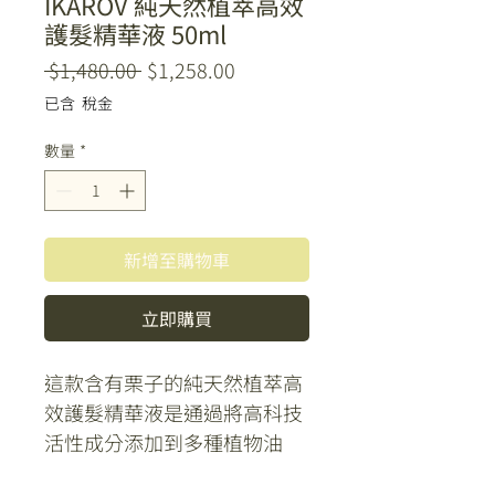
IKAROV 純天然植萃高效
護髮精華液 50ml
一
促
 $1,480.00 
$1,258.00
般
銷
已含 稅金
價
價
格
格
數量
*
新增至購物車
立即購買
這款含有栗子的純天然植萃高
效護髮精華液是通過將高科技
活性成分添加到多種植物油
（杏仁、紅花、鱷梨和橄欖植