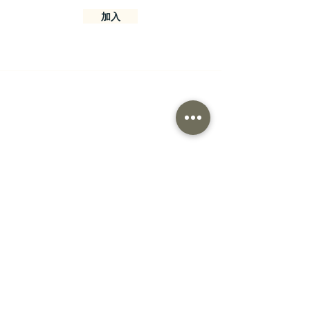
加入
聯絡資訊
邊看台南商行
701 台南市東區前鋒路56巷15號
Monday-Friday : 11am-6pm
Saturday: 11am-5pm
Tel:
886-6-2087546
Email: bangcome.tainan@gmail.com
訂貨政策
Shipping & Returns