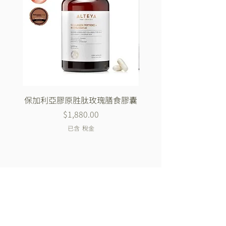
保加利亞膠原胜肽玫瑰膳食膠囊
Biotrade 純淨清潔系
價格
$1,880.00
已含 稅金
加入我們的官方LINE
加入我們取得獨家的優惠及折扣