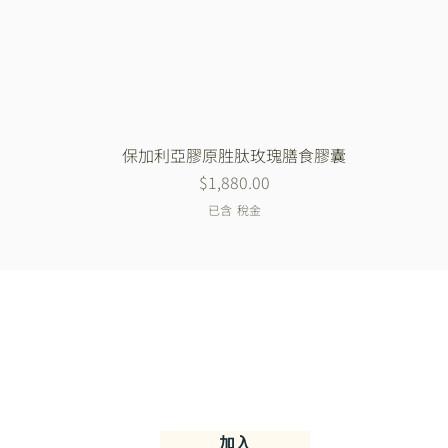
保加利亞膠原胜肽玫瑰膳食膠囊
快速瀏覽
價格
$1,880.00
已含 稅金
加入我們的官方LIN
加入我們取得獨家的優惠及折扣
加入