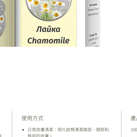
使用方式
產
，
日常皮膚清潔：用化妝棉清潔臉部、頸部和
1
香
肩部的皮膚。