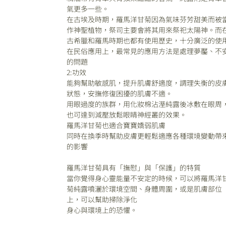
氣更多一些。
在古埃及時期，羅馬洋甘菊因為氣味芬芳甜美而被
作神聖植物，祭司主要會將其用來祭祀太陽神。而
古希臘和羅馬時期也都有使用歷史，十分廣泛的使
在民俗應用上，最常見的應用方法是處理夢靨、不
的問題
2:功效
能夠幫助敏感肌，提升肌膚舒適度，調理失衡的皮
狀態，安撫修復困擾的肌膚不適。
用眼過度的族群，用化妝棉沾溼純露後冰敷在眼周
也可達到減壓放鬆眼睛神經叢的效果。
羅馬洋甘菊也適合寶寶嬌弱肌膚
同時在換季時幫助皮膚更輕鬆適應各種環境變動帶
的影響
羅馬洋甘菊具有「撫慰」與「保護」的特質
當你覺得身心靈能量不安定的時候，可以將羅馬洋
菊純露噴灑於環境空間、身體周圍，或是肌膚部位
上，可以幫助掃除淨化
身心與環境上的恐懼。