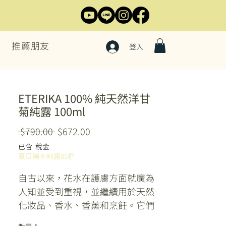
推薦朋友
登入
ETERIKA 100% 純天然洋甘
菊純露 100ml
一
促
 $790.00 
$672.00
般
銷
已含 稅金
價
價
夏日補水純露85折
格
格
自古以來，花水在護膚方面就廣為
人知並受到重視，並繼續用於天然
化妝品、香水、香薰和烹飪。它們
具有舒緩、保濕和調節油脂、保持