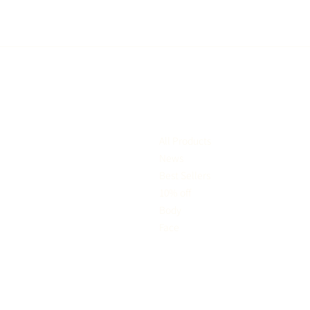
產品
聯
邊看台南
All Products
701 台
News
Best Sellers
Monday-F
10% off
Saturday
Body
Face
Tel: 886-
Email:
bangcom