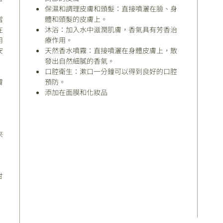
保濕和調理皮膚和頭髮：直接噴灑在臉、身
當
體和頭髮的皮膚上。
在
沐浴：加入水中滋潤肌膚，香氣具有芳香治
用
療作用。
安
天然香水噴霧：直接噴灑在身體皮膚上，散
發出自然細膩的香氣。
口腔衛生：漱口一分鐘可以得到良好的口腔
膚
預防。
添加在面膜和化妝品
，
來
甘