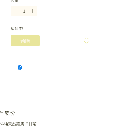
數量
*
健康和保護皮膚的作用。
也稱為純露，是通過花朵的蒸餾過
程獲得的，含有來自植物的所有水
溶性物質。它們中含有的精油量越
補貨中
多，水的香氣就越濃，因此其有用
預購
的特性也就越濃。同時，使用起來
很安全。它們可供成人、兒童和嬰
兒使用。
品成份
00%純天然羅馬洋甘菊