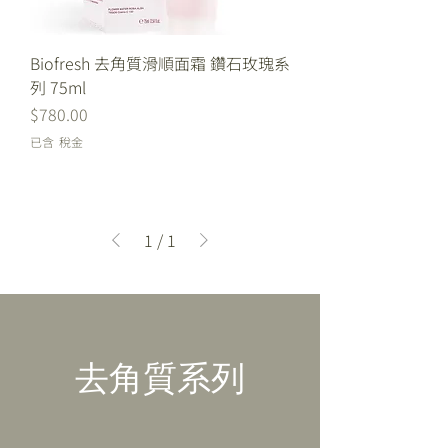
Biofresh 去角質滑順面霜 鑽石玫瑰系
列 75ml
價格
$780.00
已含 稅金
1
/
1
去角質系列