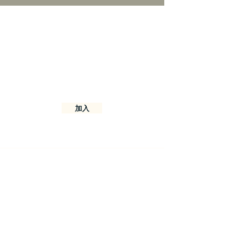
加入我們的官方LINE
加入我們取得獨家的優惠及折扣
加入
聯絡資訊
邊看台南商行
701 台南市東區前鋒路56巷15號
Monday-Friday : 11am-6pm