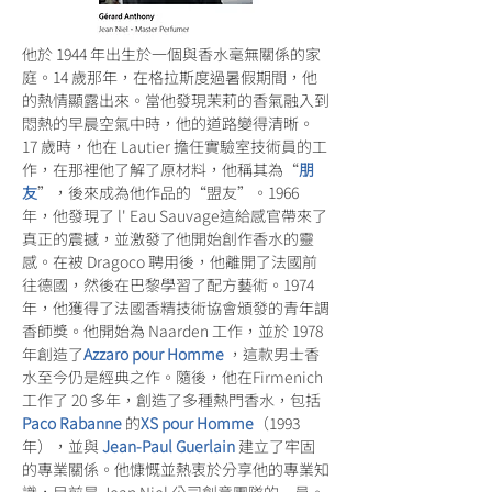
他於 1944 年出生於一個與香水毫無關係的家
庭。14 歲那年，在格拉斯度過暑假期間，他
的熱情顯露出來。當他發現茉莉的香氣融入到
悶熱的早晨空氣中時，他的道路變得清晰。
17 歲時，他在 Lautier 擔任實驗室技術員的工
作，在那裡他了解了原材料，他稱其為“
朋
友
”，後來成為他作品的“盟友”。1966 
年，他發現了 l' Eau Sauvage這給感官帶來了
真正的震撼，並激發了他開始創作香水的靈
感。在被 Dragoco 聘用後，他離開了法國前
往德國，然後在巴黎學習了配方藝術。1974 
年，他獲得了法國香精技術協會頒發的青年調
香師獎。他開始為 Naarden 工作，並於 1978 
年創造了
Azzaro pour Homme
 ，這款男士香
水至今仍是經典之作。隨後，他在Firmenich
工作了 20 多年，創造了多種熱門香水，包括
Paco Rabanne
的
XS pour Homme
（1993 
年），並與
 Jean-Paul Guerlain
 建立了牢固
的專業關係。他慷慨並熱衷於分享他的專業知
識，目前是 Jean Niel 公司創意團隊的一員。