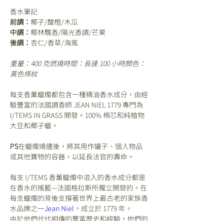
香水筆記
前調：
椰子/酸橙/木瓜
中調：
椰林飄香/陽光香調/芒果
後調：
杏仁/香草/海風
重量：400 克燃燒時間：長達 100 小時顏色：
黃色條紋 
每支香薰蠟燭都包含一種精油香水成分，由經
驗豐富的法國調香師 JEAN NIEL 1779 專門為 
I/TEMS IN GRASS 開發。100% 棉芯和純植物
大豆和椰子蠟。
PS
在蠟燭燒儘後，將其用作罐子、個人物品
或其他寶物的容器，以延長法官的壽命。
每支 I/TEMS 香薰蠟燭中溶入的香水成分都是
在香水的搖籃—法國格拉斯所獨立開發的。在
每支蠟燭的背後支撐著世界上最古老的家族香
水品牌之一
Jean Niel
，成立於 1779 年。
由於他們代代相傳的豐富歷史和經驗，他們的