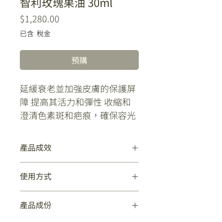
智利玫瑰果油 30ml
價
$1,280.00
格
已含 稅金
預購
延緩衰老並加強皮膚的保護屏
障 提高其活力和彈性 收縮和
澄清色素斑和疤痕，確保容光
煥發的膚色 由於添加了天然抗
氧化劑，可保護皮膚免受自由
產品成效
基和有害的城市環境的侵害，
因此具有抗污染作用
延緩衰老並加強皮膚的保護屏障 提高
使用方式
其活力和彈性 收縮和澄清色素斑和疤
痕，確保容光煥發的膚色 由於添加了
用於日常使用。塗抹在乾淨的皮膚上，
天然抗氧化劑，可保護皮膚免受自由基
產品成份
然後在面霜之前或代替面霜輕輕按摩。
和有害的城市環境的侵害，因此具有抗
可以單獨使用，也可以添加到面膜、化
污染作用