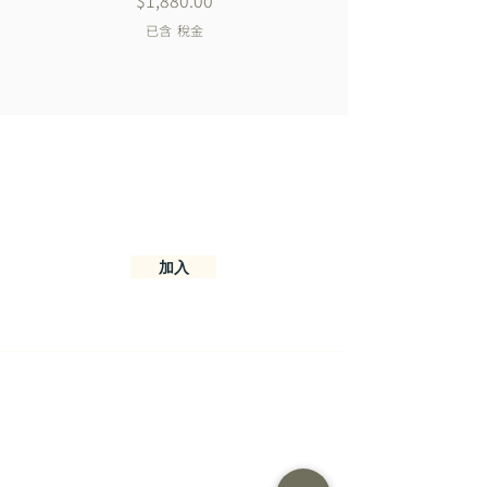
已含 稅金
加入我們的官方LINE
加入我們取得獨家的優惠及折扣
加入
聯絡資訊
邊看台南商行
701 台南市東區前鋒路56巷15號