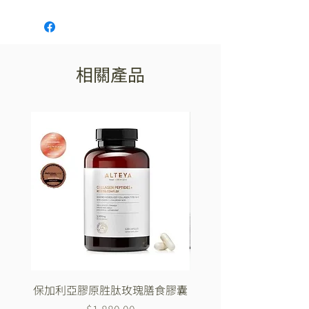
玫瑰果油 天然迷迭香提取物 植物性卵
妝品中或作為溶解精油的基礎。
磷脂 維生素E和C
相關產品
保加利亞膠原胜肽玫瑰膳食膠囊
Biotrade 純淨清潔系
價格
$1,880.00