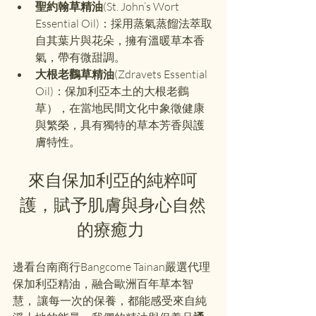
聖約翰草精油
(St. John’s Wort 
Essential Oil)：採用蒸氣蒸餾法萃取
自其葉片與花朵，擁有溫暖草本香
氣，帶有微甜調。
大根老鸛草精油
(Zdravets Essential 
Oil)：保加利亞本土的大根老鸛
草），在當地民間文化中象徵健康
與繁榮，具有獨特的草本芳香與護
膚特性。 
來自保加利亞的純粹呵
護，賦予肌膚與身心自然
的療癒力 
邊看台南商行Bangcome Tainan嚴選代理
保加利亞精油，融合歐洲百年草本智
慧， 讓每一次的保養，都能感受來自純