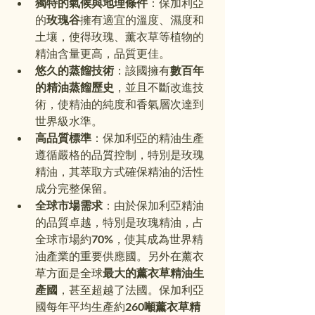
獨特的氣候與地理條件
：保加利亞
的
玫瑰谷
擁有適宜的溫度、濕度和
土壤，使得玫瑰、薰衣草等植物的
精油含量更高，品質更佳。
悠久的蒸餾技術
：該國擁有
數百年
的精油蒸餾歷史
，並且不斷改進技
術，使精油的純度和香氣層次達到
世界級水準。
高品質標準
：保加利亞的精油生產
遵循嚴格的品質控制，特別是玫瑰
精油，其萃取方式確保精油的活性
成分完整保留。
全球市場需求
：由於保加利亞精油
的品質卓越，特別是玫瑰精油，占
全球市場約
70%
，使其成為世界精
油產業的重要供應國。另外在薰衣
草方面是全球
最大的薰衣草精油生
產國
，甚至超越了法國。保加利亞
國每年平均生產約
260噸薰衣草精