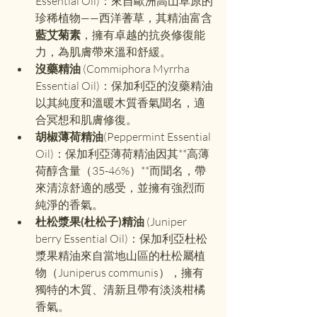
Essential Oil)：來自歐洲高山草原的
珍稀植物——西洋蓍草，其精油富含
藍艾菊素
，擁有卓越的抗炎修復能
力，為肌膚帶來溫和舒緩。
沒藥精油 
(Commiphora Myrrha 
Essential Oil)：保加利亞的沒藥精油
以其純度和溫暖木質香氣聞名，適
合冥想和肌膚修復。 
胡椒薄荷精油
(Peppermint Essential 
Oil)：保加利亞薄荷精油因其**高薄
荷醇含量（35-46%）**而聞名，帶
來清涼舒適的感受，並擁有強烈而
純淨的香氣。
杜松漿果(杜松子)精油
 (Juniper 
berry Essential Oil)：保加利亞杜松
漿果精油來自當地山區的杜松屬植
物（Juniperus communis），擁有
獨特的木質、清新且帶有淡淡柑橘
香氣。