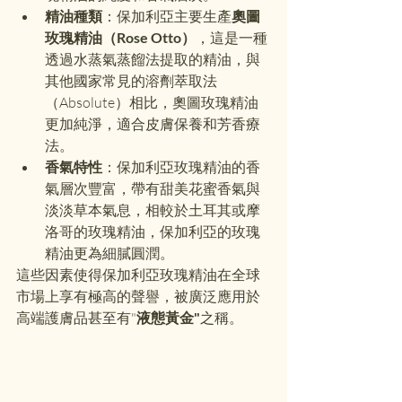
精油種類
：保加利亞主要生產
奧圖
玫瑰精油（Rose Otto）
，這是一種
透過水蒸氣蒸餾法提取的精油，與
其他國家常見的溶劑萃取法
（Absolute）相比，奧圖玫瑰精油
更加純淨，適合皮膚保養和芳香療
法。
香氣特性
：保加利亞玫瑰精油的香
氣層次豐富，帶有甜美花蜜香氣與
淡淡草本氣息，相較於土耳其或摩
洛哥的玫瑰精油，保加利亞的玫瑰
精油更為細膩圓潤。
這些因素使得保加利亞玫瑰精油在全球
市場上享有極高的聲譽，被廣泛應用於
高端護膚品甚至有"
液態黃金"
之稱。