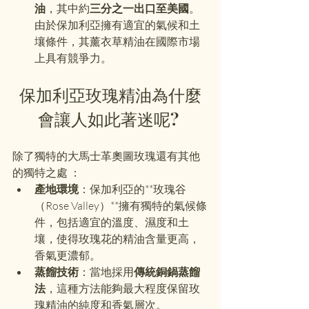
油
，其中約
三分之一出口至美國
。
由於保加利亞擁有適宜的氣候和土
壤條件，其薰衣草精油在國際市場
上具有競爭力。
保加利亞玫瑰精油為什麼
會讓人如此著迷呢? 
除了獨特的大馬士革奧圖玫瑰還有其他
的獨特之處 ：
產地環境
：保加利亞的**玫瑰谷
（Rose Valley）**擁有獨特的氣候條
件，包括適宜的溫度、濕度和土
壤，使得玫瑰花的精油含量更高，
香氣更濃郁。
蒸餾技術
：當地採用
傳統銅鍋蒸餾
法
，這種方法能夠最大程度保留玫
瑰精油的純度和香氣層次。