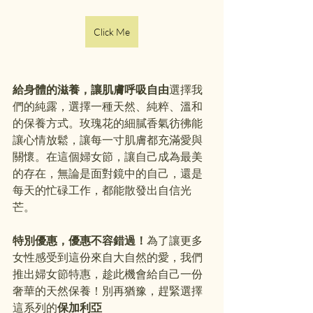
Click Me
給身體的滋養，讓肌膚呼吸自由
選擇我
們的純露，選擇一種天然、純粹、溫和
的保養方式。玫瑰花的細膩香氣彷彿能
讓心情放鬆，讓每一寸肌膚都充滿愛與
關懷。在這個婦女節，讓自己成為最美
的存在，無論是面對鏡中的自己，還是
每天的忙碌工作，都能散發出自信光
芒。
特別優惠，優惠不容錯過！
為了讓更多
女性感受到這份來自大自然的愛，我們
推出婦女節特惠，趁此機會給自己一份
奢華的天然保養！別再猶豫，趕緊選擇
這系列的
保加利亞