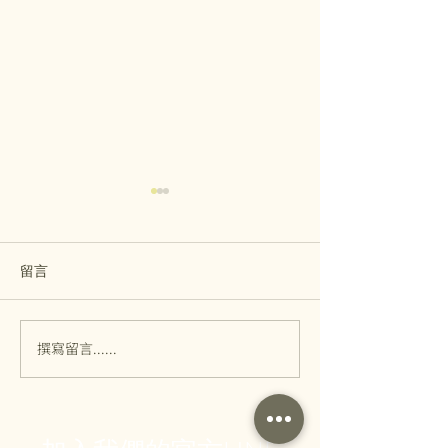
留言
撰寫留言......
什麼是嬰兒油?要怎麼挑選
炎夏必囤. 母親
及使用呢?
ETERIKA純露
惠活動 4/18~5/11