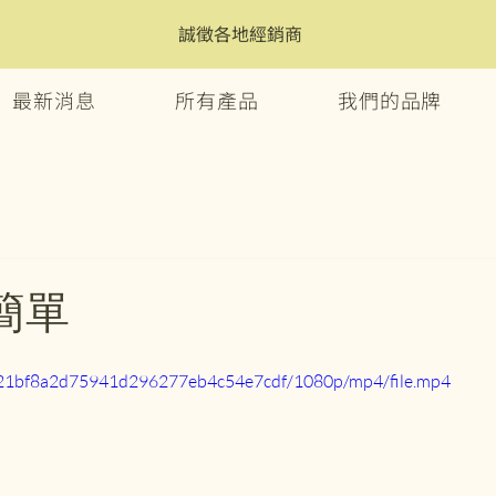
誠徵各地經銷商
最新消息
所有產品
我們的品牌
簡單
3_721bf8a2d75941d296277eb4c54e7cdf/1080p/mp4/file.mp4