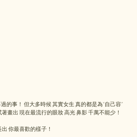
不過的事！ 但大多時候 其實女生 真的都是為“自己容”
著畫出 現在最流行的眼妝 高光 鼻影 千萬不能少！
長出 你最喜歡的樣子！