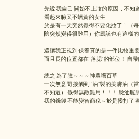
先說 我自己 開始不上妝的原因，不知
看起來臉又不蠟黃的女生
於是有一天突然覺得不要化妝了！（每
陰突然變得很難用）你應該也有這樣的
這讓我正視到 保養真的是一件比較重要
而且長的位置都在“落腮”的部位！ 自帶
總之 為了臉～～～神農嚐百草
一次無意間 接觸到 “油”製的美膚油（
不知道） 覺得無敵難用！！！ 臉油膩膩
我的錢錢 不能變智商稅～於是撥打了 