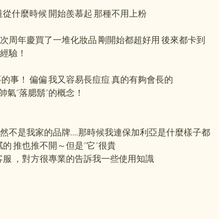
道從什麼時候 開始羨慕起 那種不用上粉
次周年慶買了一堆化妝品 剛開始都超好用 後來都卡到
經驗！
的事！ 偏偏 我又容易長痘痘 真的有夠會長的
帥氣“落腮鬍”的概念！
當然不是我家的品牌....那時候我連保加利亞是什麼樣子都
的 推也推不開～但是“它”很貴
客服 ，對方很專業的告訴我一些使用知識