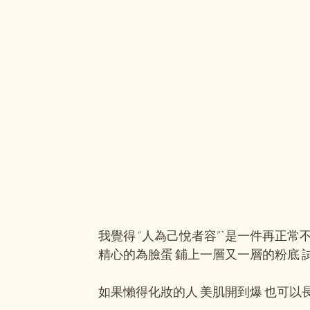
我覺得 “人為己悅者容”ˋ是一件再正常
精心的為臉蛋 鋪上一層又一層的粉底 試
如果懶得化妝的人 美肌開到爆 也可以