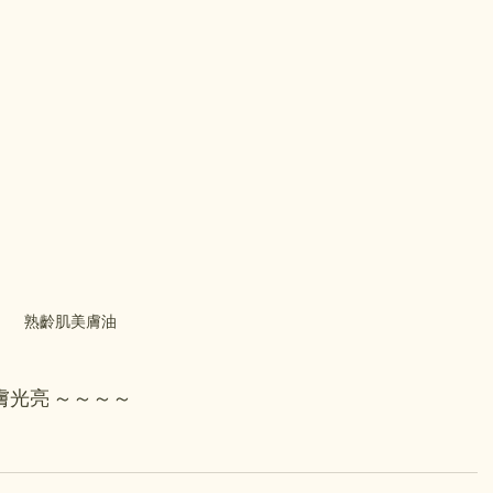
熟齡肌美膚油
膚光亮 ～～～～